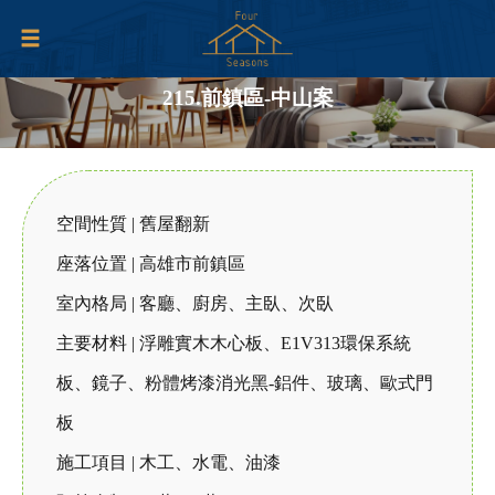
215.前鎮區-中山案
空間性質 | 舊屋翻新
座落位置 | 高雄市前鎮區
室內格局 | 客廳、廚房、主臥、次臥
主要材料 | 浮雕實木木心板、E1V313環保系統
板、鏡子、粉體烤漆消光黑-鋁件、玻璃、歐式門
板
施工項目 | 木工、水電、油漆