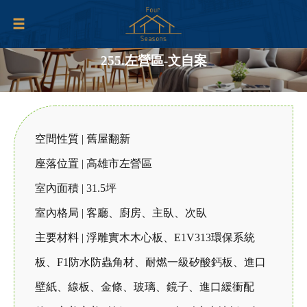
255.左營區-文自案
空間性質 | 舊屋翻新
座落位置 | 高雄市左營區
室內面積 | 31.5坪
室內格局 | 客廳、廚房、主臥、次臥
主要材料 | 浮雕實木木心板、E1V313環保系統
板、F1防水防蟲角材、耐燃一級矽酸鈣板、進口
壁紙、線板、金條、玻璃、鏡子、進口緩衝配