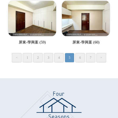
屏東-學興案 (59)
屏東-學興案 (60)
<
1
2
3
4
5
6
7
>