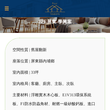
229.屏東-學興案
空間性質 | 舊屋翻新
座落位置 | 屏東縣內埔鄉
室內面積 | 33坪
室內格局 | 客廳、廚房、主臥、次臥
主要材料 | 浮雕實木木心板、E1V313環保系統
板、F1防水防蟲角材、耐燃一級矽酸鈣板、進口