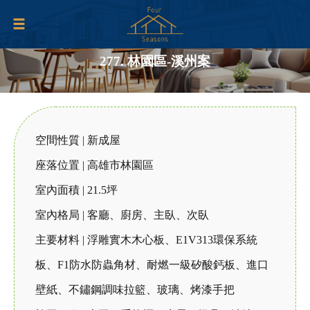
277. 林園區-溪州案
空間性質 | 新成屋
座落位置 | 高雄市林園區
室內面積 | 21.5坪
室內格局 | 客廳、廚房、主臥、次臥
主要材料 | 浮雕實木木心板、E1V313環保系統
板、F1防水防蟲角材、耐燃一級矽酸鈣板、進口
壁紙、不鏽鋼調味拉籃、玻璃、烤漆手把