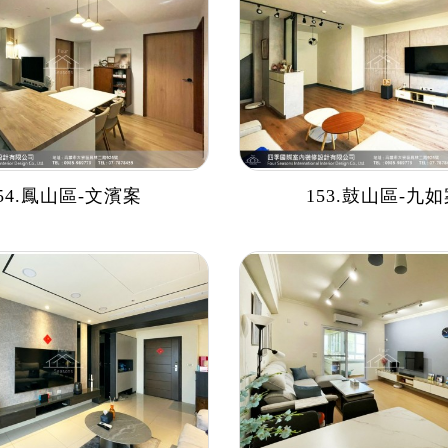
54.鳳山區-文濱案
153.鼓山區-九