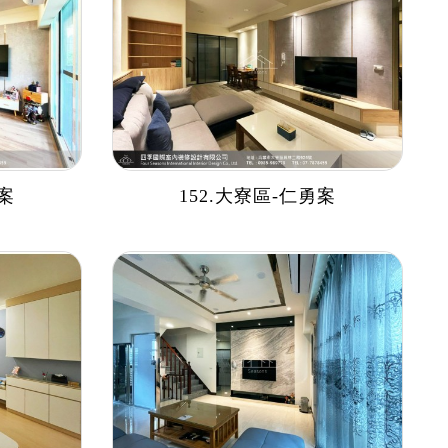
如案
152.大寮區-仁勇案