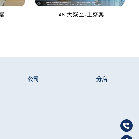
盟案
148.大寮區-上寮案
公司
分店