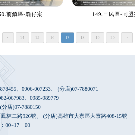
50.前鎮區-籬仔案
149.三民區-同
<
14
15
16
17
18
19
20
>
7878455
、
0906-007233
、 (分店)
07-7880071
982-067983
、
0985-989779
分店)07-7880150
林二路926號、 (分店)高雄市大寮區大寮路408-15號
00~17：00