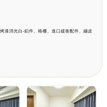
粉體烤漆消光白-鋁件、格柵、進口緩衝配件、繃皮