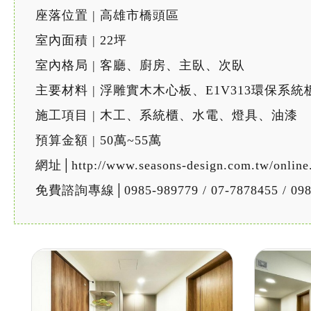
座落位置 | 高雄市橋頭區
室內面積 | 22坪
室內格局 | 客廳、廚房、主臥、次臥
主要材料 | 浮雕實木木心板、E1V313環
施工項目 | 木工、系統櫃、水電、燈具、油漆
預算金額 | 50萬~55萬
網址│http://www.seasons-design.com.tw/online
免費諮詢專線│0985-989779 / 07-7878455 / 098