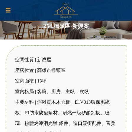
254.橋頭區-新興案
空間性質 | 新成屋
座落位置 | 高雄市橋頭區
室內面積 | 13坪
室內格局 | 客廳、廚房、主臥、次臥
主要材料 | 浮雕實木木心板、E1V313環保系統
板、F1防水防蟲角材、耐燃一級矽酸鈣板、玻
璃、粉體烤漆消光黑-鋁件、進口緩衝配件、富美