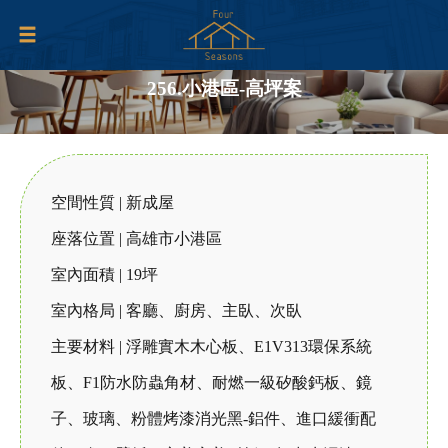
256.小港區-高坪案
空間性質 | 新成屋
座落位置 | 高雄市小港區
室內面積 | 19坪
室內格局 | 客廳、廚房、主臥、次臥
主要材料 | 浮雕實木木心板、E1V313環保系統
板、F1防水防蟲角材、耐燃一級矽酸鈣板、鏡
子、玻璃、粉體烤漆消光黑-鋁件、進口緩衝配