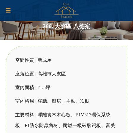
266. 大寮區-八德案
空間性質 | 新成屋
座落位置 | 高雄市大寮區
室內面積 | 21.5坪
室內格局 | 客廳、廚房、主臥、次臥
主要材料 | 浮雕實木木心板、E1V313環保系統
板、F1防水防蟲角材、耐燃一級矽酸鈣板、富美