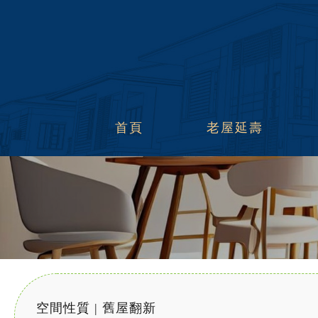
首頁
老屋延壽
空間性質 | 舊屋翻新