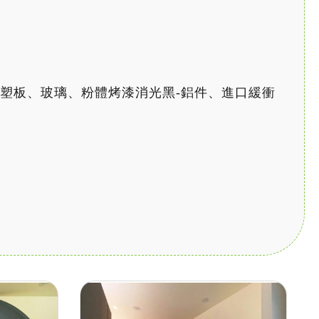
、石塑板、玻璃、粉體烤漆消光黑-鋁件、進口緩衝