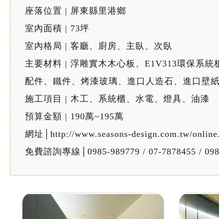
座落位置 | 屏東縣里港鄉
室內面積 | 73坪
室內格局 | 客廳、廚房、主臥、次臥
主要材料 | 浮雕實木木心板、E1V313環
配件、鐵件、烤漆玻璃、進口人造石、進口壁
施工項目 | 木工、系統櫃、水電、燈具、油漆
預算金額 | 190萬~195萬
網址│http://www.seasons-design.com.tw/online
免費諮詢專線│0985-989779 / 07-7878455 / 098