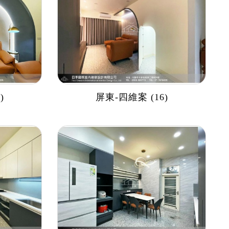
)
屏東-四維案 (16)