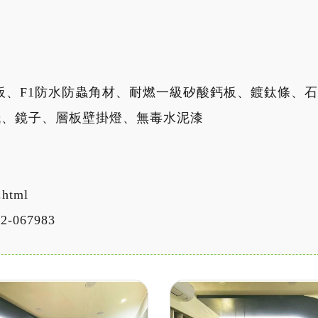
保系統板、F1防水防蟲角材、耐燃一級矽酸鈣板、鍍鈦條
紙、鏡子、層板壁掛燈、無毒水泥漆
.html
2-067983