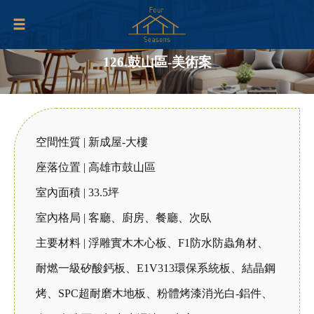
126.鼓山區-美術案
空間性質 | 新成屋-大樓
座落位置 | 高雄市鼓山區
室內面積 | 33.5坪
室內格局 | 客廳、廚房、餐廳、次臥
主要材料 | 浮雕實木木心板、F1防水防蟲角材、
耐燃一級矽酸鈣板、E1V313環保系統板、結晶鋼
烤、SPC超耐磨木地板、粉體烤漆消光白-鋁件、