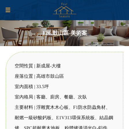
126.鼓山區-美術案
空間性質 | 新成屋-大樓
座落位置 | 高雄市鼓山區
室內面積 | 33.5坪
室內格局 | 客廳、廚房、餐廳、次臥
主要材料 | 浮雕實木木心板、F1防水防蟲角材、
耐燃一級矽酸鈣板、E1V313環保系統板、結晶鋼
烤、SPC超耐磨木地板、粉體烤漆消光白-鋁件、